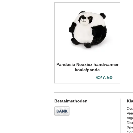
Pandasia Noxxiez handwarmer
koala/panda
€27,50
Betaalmethoden
Kl
Ove
Vee
Alg
Dis
Pri
Con