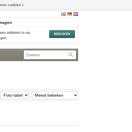
over cookies »
wagen
een artikelen in uw
BEKIJKEN
agen