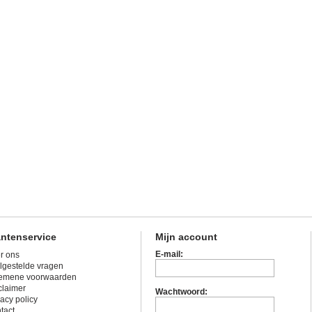
antenservice
Mijn account
E-mail:
r ons
lgestelde vragen
emene voorwaarden
claimer
Wachtwoord:
vacy policy
tact