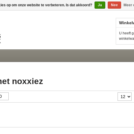
kies op om onze website te verbeteren. Is dat akkoord?
Ja
Nee
Meer 
Winkel
U heeft g
winkelw
et noxxiez