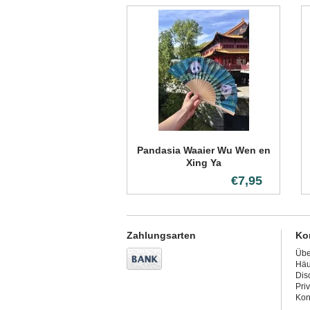
Pandasia Waaier Wu Wen en
Xing Ya
€7,95
Zahlungsarten
Ko
Übe
Häu
Dis
Pri
Kon