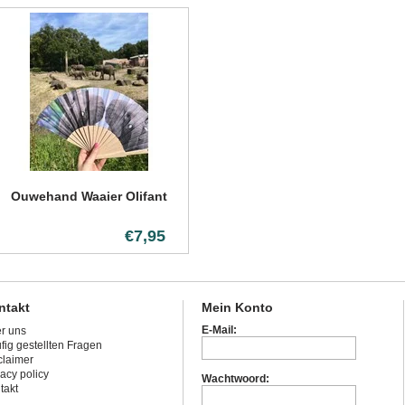
Ouwehand Waaier Olifant
€7,95
ntakt
Mein Konto
E-Mail:
r uns
fig gestellten Fragen
claimer
vacy policy
Wachtwoord:
takt