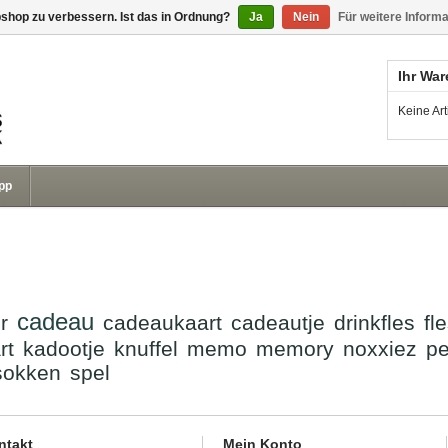
shop zu verbessern. Ist das in Ordnung?
Ja
Nein
Für weitere Inform
Ihr Wa
Keine Ar
pp
cadeau
r
cadeaukaart
cadeautje
drinkfles
fl
rt
kadootje
knuffel
memo
memory
noxxiez
p
sokken
spel
ntakt
Mein Konto