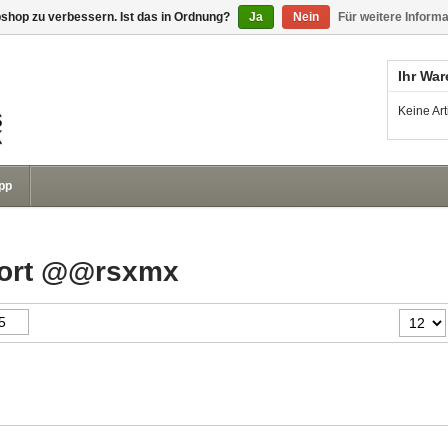
shop zu verbessern. Ist das in Ordnung?
Ja
Nein
Für weitere Inform
Ihr Wa
Keine Ar
pp
gwort @@rsxmx