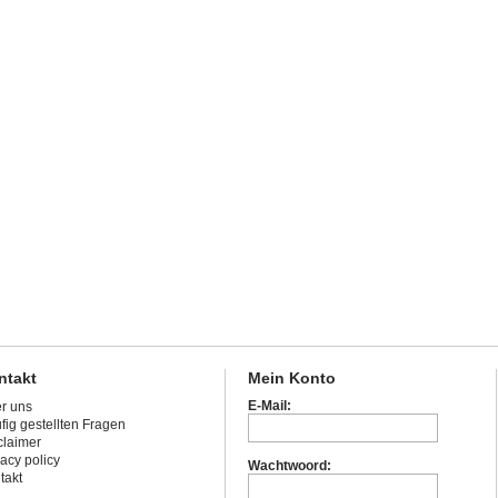
ntakt
Mein Konto
E-Mail:
r uns
fig gestellten Fragen
claimer
vacy policy
Wachtwoord:
takt