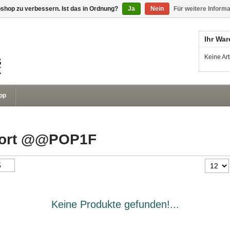
shop zu verbessern. Ist das in Ordnung?
Ja
Nein
Für weitere Inform
Ihr Wa
Keine Ar
pp
gwort @@POP1F
Keine Produkte gefunden!...