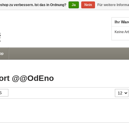
shop zu verbessern. Ist das in Ordnung?
Ja
Nein
Für weitere Inform
Ihr Wa
Keine Ar
pp
gwort @@OdEno